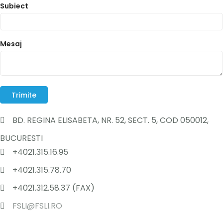
Subiect
Galerie
Intreaba
Mesaj
FSLI INFO
DEMERSURI
Contact
BD. REGINA ELISABETA, NR. 52, SECT. 5, COD 050012,
BUCURESTI
+4021.315.16.95
+4021.315.78.70
+4021.312.58.37 (FAX)
FSLI@FSLI.RO