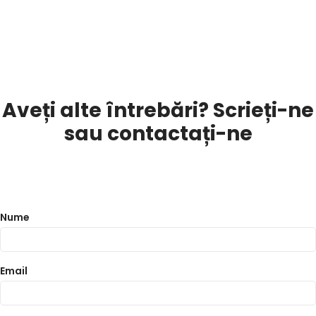
Acasă
Aveți alte întrebări? Scrieți-ne
Despre Noi
sau contactați-ne
Membri
Legislatie
Nume
0
Proiecte
Centrul național de formare
Email
Noutăți