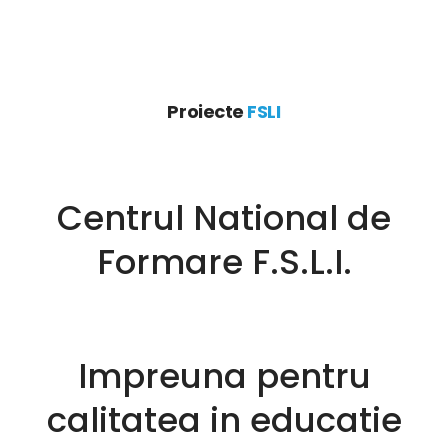
Proiecte
FSLI
Acasă
Despre Noi
Centrul National de
Membri
Formare F.S.L.I.
Legislatie
0
Proiecte
Impreuna pentru
Centrul național de formare
calitatea in educatie
Noutăți