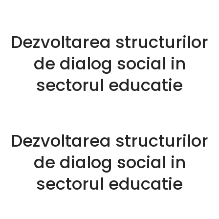
Galerie
Dezvoltarea structurilor
Intreaba
de dialog social in
FSLI INFO
sectorul educatie
DEMERSURI
Contact
Dezvoltarea structurilor
de dialog social in
sectorul educatie