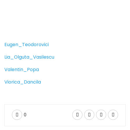
Acasă
Eugen_Teodorovici
Despre Noi
Lia_Olguta_Vasilescu
Membri
Valentin_Popa
Legislatie
Viorica_Dancila
0
Proiecte
Centrul național de formare
0
Noutăți