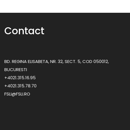
Galerie
Intreaba
Contact
FSLI INFO
DEMERSURI
BD. REGINA ELISABETA, NR. 32, SECT. 5, COD 050012,
BUCURESTI
Contact
+4021.315.16.95
+4021.315.78.70
FSLI@FSLI.RO