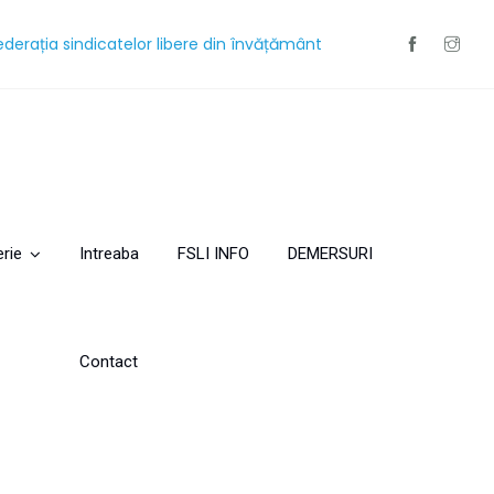
ederația sindicatelor libere din învățământ
erie
Intreaba
FSLI INFO
DEMERSURI
Contact