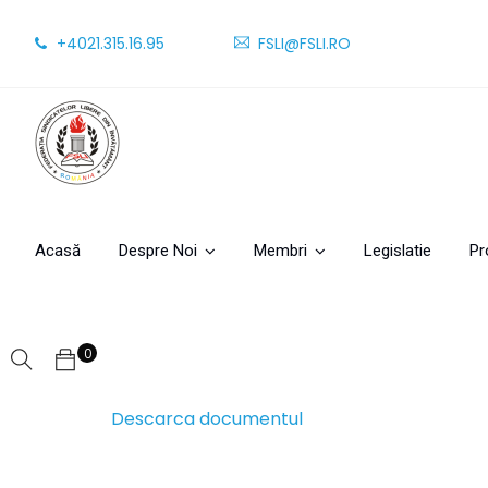
+4021.315.16.95
FSLI@FSLI.RO
Acasă
Despre Noi
Membri
Legislatie
Pr
0
Descarca documentul