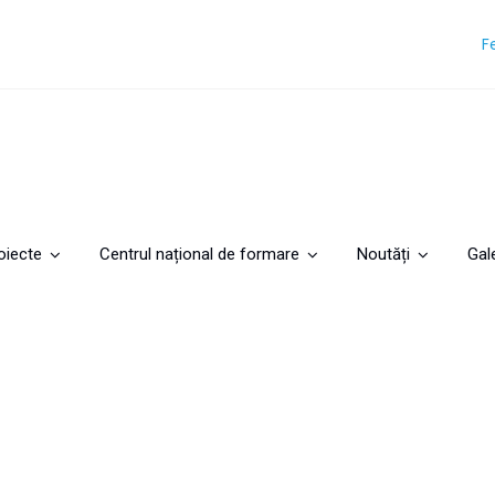
F
oiecte
Centrul național de formare
Noutăți
Gal