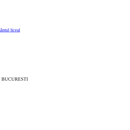
ântul liceal
2, BUCURESTI