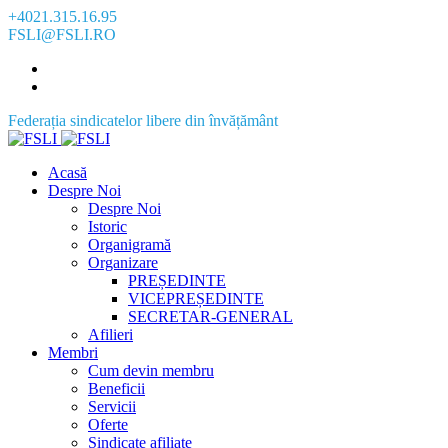
+4021.315.16.95
FSLI@FSLI.RO
Federația sindicatelor libere din învățământ
Acasă
Despre Noi
Despre Noi
Istoric
Organigramă
Organizare
PREȘEDINTE
VICEPREȘEDINTE
SECRETAR-GENERAL
Afilieri
Membri
Cum devin membru
Beneficii
Servicii
Oferte
Sindicate afiliate