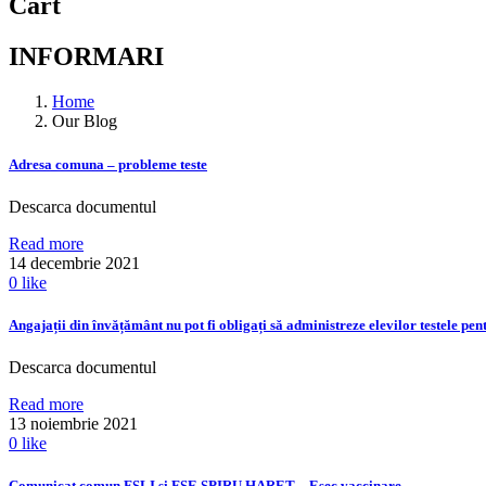
Cart
INFORMARI
Home
Our Blog
Adresa comuna – probleme teste
Descarca documentul
Read more
14 decembrie 2021
0
like
Angajații din învățământ nu pot fi obligați să administreze elevilor testele p
Descarca documentul
Read more
13 noiembrie 2021
0
like
Comunicat comun FSLI si FSE SPIRU HARET – Esec vaccinare