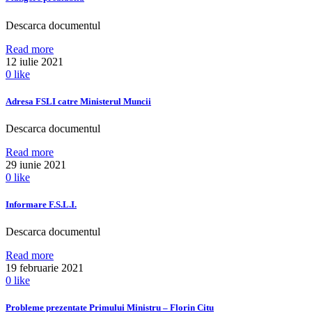
Descarca documentul
Read more
12 iulie 2021
0
like
Adresa FSLI catre Ministerul Muncii
Descarca documentul
Read more
29 iunie 2021
0
like
Informare F.S.L.I.
Descarca documentul
Read more
19 februarie 2021
0
like
Probleme prezentate Primului Ministru – Florin Citu