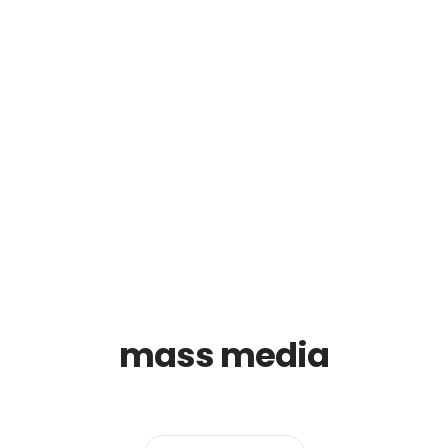
F
oiecte
Centrul național de formare
Noutăți
Gale
mass media