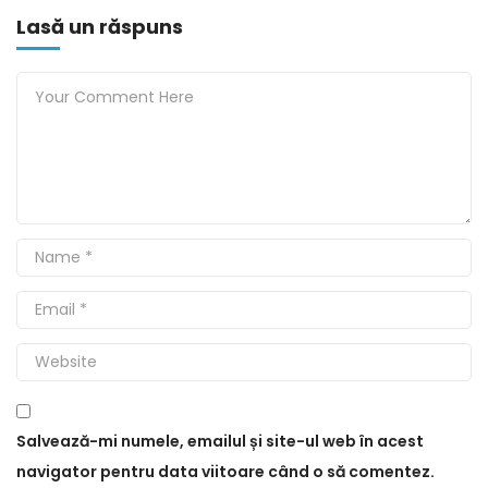
Lasă un răspuns
Galerie
Intreaba
FSLI INFO
DEMERSURI
Contact
Salvează-mi numele, emailul și site-ul web în acest
navigator pentru data viitoare când o să comentez.