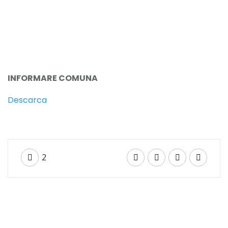
Acasă
INFORMARE COMUNA
Despre Noi
Descarca
Membri
Legislatie
2
0
Proiecte
Centrul național de formare
Noutăți