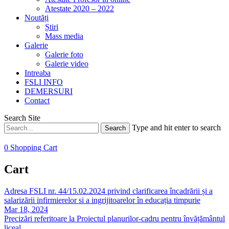
Atestate 2020 – 2022
Noutăți
Știri
Mass media
Galerie
Galerie foto
Galerie video
Intreaba
FSLI INFO
DEMERSURI
Contact
Search Site
Type and hit enter to search
0
Shopping Cart
Cart
Adresa FSLI nr. 44/15.02.2024 privind clarificarea încadrării și a
salarizării infirmierelor si a ingrijitoarelor în educația timpurie
Mar 18, 2024
Precizări referitoare la Proiectul planurilor-cadru pentru învățământul
liceal